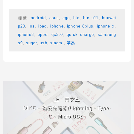
標籤:
android
,
asus
,
ego
,
htc
,
htc u11
,
huawei
p20
,
ios
,
ipad
,
iphone
,
iphone 8plus
,
iphone x
,
iphone8
,
oppo
,
qc3.0
,
quick charge
,
samsung
s9
,
sugar
,
usb
,
xiaomi
,
華為
相連文章
上一篇文章
DIKE – 磁吸充電線(Lightning、Type-
C、Micro USB)