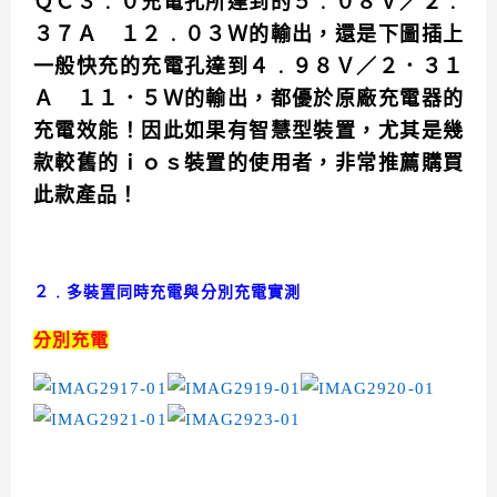
ＱＣ３﹒０充電孔所達到的５﹒０８Ｖ／２﹒
３７Ａ １２﹒０３Ｗ的輸出，還是下圖插上
一般快充的充電孔達到４﹒９８Ｖ／２．３１
Ａ １１．５Ｗ的輸出，都優於原廠充電器的
充電效能！因此如果有智慧型裝置，尤其是幾
款較舊的ｉｏｓ裝置的使用者，非常推薦購買
此款產品！
２﹒多裝置同時充電與分別充電實測
分別充電