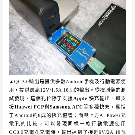
▲QC3.0輸出是提供多數Android手機及行動電源使
用，提供最高12V/1.5A 18瓦的輸出。從檢測儀的測
試發現，這個孔位除了支援
Apple 快充
輸出，還支
援
Huawei FCP
與
Samsung AFC
等多種快充，囊括
了Android約8成的快充協議；而與上方Ai Power充
電孔的比較，可以發現同樣一款行動電源使用
QC3.0充電孔充電時，輸出達到了接近9V/2A 18瓦