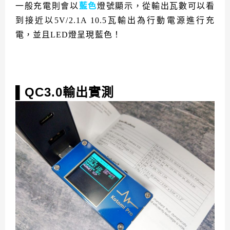
一般充電則會以
藍色
燈號顯示，從輸出瓦數可以看
到接近以5V/2.1A 10.5瓦輸出為行動電源進行充
電，並且LED燈呈現藍色！
QC3.0輸出實測
▌