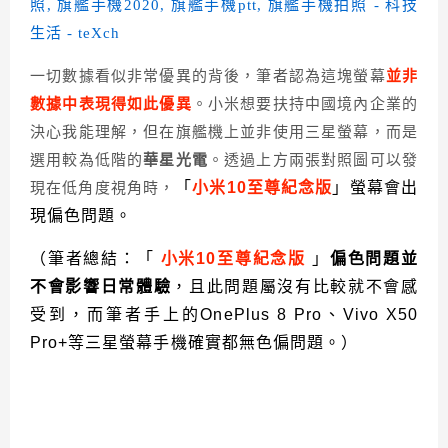
一切數據看似非常優異的背後，筆者認為這塊螢幕
並非
數據中表現得如此優異
。小米想要扶持中國境內企業的
決心我能理解，但在旗艦機上並非使用三星螢幕，而是
選用較為低階的
華星光電
。透過上方兩張對照圖可以發
「
小米10至尊紀念版
」螢幕會出
現在低角度視角時，
現偏色問題。
（筆者總結：「
小米10至尊紀念版
」
偏色問題並
不會影響日常體驗
，且此問題屬沒有比較就不會感
受到，而筆者手上的OnePlus 8 Pro、Vivo X50
Pro+等三星螢幕手機確實都無色偏問題。）