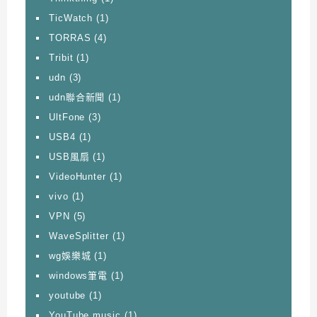
TicWatch
(1)
TORRAS
(4)
Tribit
(1)
udn
(3)
udn聯合新聞
(1)
UltFone
(3)
USB4
(1)
USB風扇
(1)
VideoHunter
(1)
vivo
(1)
VPN
(5)
WaveSplitter
(1)
wg娛樂城
(1)
windows筆電
(1)
youtube
(1)
YouTube music
(1)