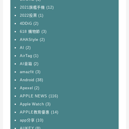
2021旗艦手機
(12)
2022投票
(1)
4DDiG
(2)
618 購物節
(3)
AHAStyle
(2)
AI
(2)
AirTag
(1)
AI音箱
(2)
amazfit
(3)
Android
(38)
Apexel
(2)
APPLE NEWS
(116)
Apple Watch
(3)
APPLE教育優惠
(14)
app分享
(10)
AUKEY
(8)