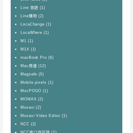
Line 旅遊
(1)
Line購物
(2)
LocaChange
(1)
LocaWhere
(1)
M1
(1)
M1X
(1)
macBook Pro
(6)
Mac周邊
(12)
Magsafe
(5)
Mobile pixels
(1)
MocPOGO
(1)
MOMAX
(2)
Movavi
(2)
Movavi Video Editor
(1)
NCC
(2)
NCC進口許可證
(1)