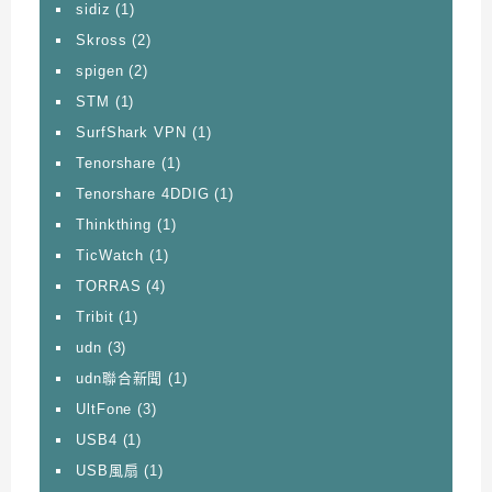
sidiz
(1)
Skross
(2)
spigen
(2)
STM
(1)
SurfShark VPN
(1)
Tenorshare
(1)
Tenorshare 4DDIG
(1)
Thinkthing
(1)
TicWatch
(1)
TORRAS
(4)
Tribit
(1)
udn
(3)
udn聯合新聞
(1)
UltFone
(3)
USB4
(1)
USB風扇
(1)