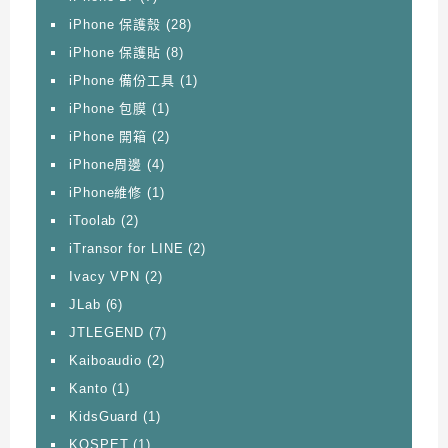
iPhone 保護殼
(28)
iPhone 保護貼
(8)
iPhone 備份工具
(1)
iPhone 包膜
(1)
iPhone 開箱
(2)
iPhone周邊
(4)
iPhone維修
(1)
iToolab
(2)
iTransor for LINE
(2)
Ivacy VPN
(2)
JLab
(6)
JTLEGEND
(7)
Kaiboaudio
(2)
Kanto
(1)
KidsGuard
(1)
KOSPET
(1)