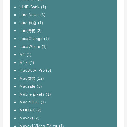
LINE Bank
(1)
Line News
(3)
Line 旅遊
(1)
Line購物
(2)
LocaChange
(1)
LocaWhere
(1)
M1
(1)
M1X
(1)
macBook Pro
(6)
Mac周邊
(12)
Magsafe
(5)
Mobile pixels
(1)
MocPOGO
(1)
MOMAX
(2)
Movavi
(2)
Movavi Video Editor
(1)