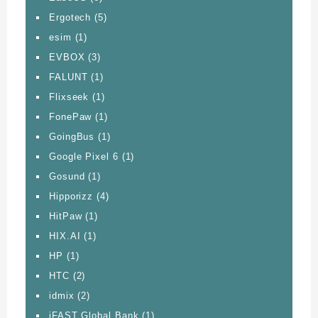
Ergotech
(5)
esim
(1)
EVBOX
(3)
FALUNT
(1)
Flixseek
(1)
FonePaw
(1)
GoingBus
(1)
Google Pixel 6
(1)
Gosund
(1)
Hipporizz
(4)
HitPaw
(1)
HIX.AI
(1)
HP
(1)
HTC
(2)
idmix
(2)
iFAST Global Bank
(1)