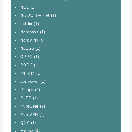
NCC
(2)
NCC進口許可證
(1)
netflix
(1)
Nordpass
(1)
NordVPN
(5)
NowGo
(1)
OPPO
(1)
PDF
(1)
Pelican
(1)
peripower
(1)
Philips
(4)
PLES
(1)
PureGear
(7)
PureVPN
(1)
QCY
(1)
realme
(4)