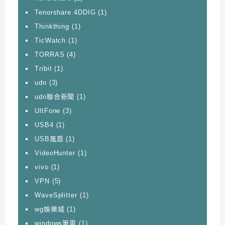
Tenorshare 4DDIG
(1)
Thinkthing
(1)
TicWatch
(1)
TORRAS
(4)
Tribit
(1)
udn
(3)
udn聯合新聞
(1)
UltFone
(3)
USB4
(1)
USB風扇
(1)
VideoHunter
(1)
vivo
(1)
VPN
(5)
WaveSplitter
(1)
wg娛樂城
(1)
windows筆電
(1)