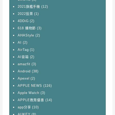
2021旗艦手機
(12)
2022投票
(1)
4DDiG
(2)
618 購物節
(3)
AHAStyle
(2)
AI
(2)
AirTag
(1)
AI音箱
(2)
amazfit
(3)
Android
(38)
Apexel
(2)
APPLE NEWS
(116)
Apple Watch
(3)
APPLE教育優惠
(14)
app分享
(10)
AUKEY
(8)