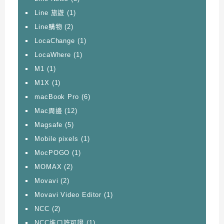
Line 旅遊
(1)
Line購物
(2)
LocaChange
(1)
LocaWhere
(1)
M1
(1)
M1X
(1)
macBook Pro
(6)
Mac周邊
(12)
Magsafe
(5)
Mobile pixels
(1)
MocPOGO
(1)
MOMAX
(2)
Movavi
(2)
Movavi Video Editor
(1)
NCC
(2)
NCC進口許可證
(1)