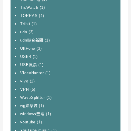
TicWatch
(1)
TORRAS
(4)
Tribit
(1)
udn
(3)
udn聯合新聞
(1)
UltFone
(3)
USB4
(1)
USB風扇
(1)
VideoHunter
(1)
vivo
(1)
VPN
(5)
WaveSplitter
(1)
wg娛樂城
(1)
windows筆電
(1)
youtube
(1)
YouTube music
(1)