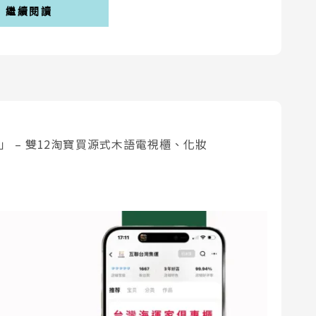
繼續閱讀
」 – 雙12淘寶買源式木語電視櫃、化妝