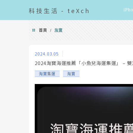
導覽清單
科技
生活 - teXch
iPh
首頁
淘寶
/
淘寶
2024.03.05
2024淘寶海運推薦「小魚兒海運集運」 – 
,
淘寶集運
淘寶