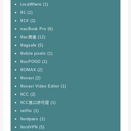
LocaWhere
(1)
M1
(1)
M1X
(1)
macBook Pro
(6)
Mac周邊
(12)
Magsafe
(5)
Mobile pixels
(1)
MocPOGO
(1)
MOMAX
(2)
Movavi
(2)
Movavi Video Editor
(1)
NCC
(2)
NCC進口許可證
(1)
netflix
(1)
Nordpass
(1)
NordVPN
(5)