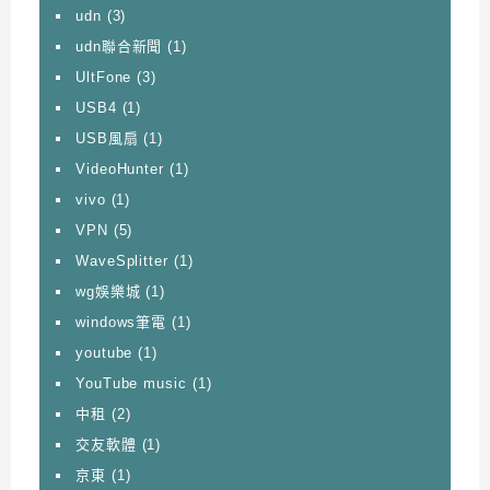
udn
(3)
udn聯合新聞
(1)
UltFone
(3)
USB4
(1)
USB風扇
(1)
VideoHunter
(1)
vivo
(1)
VPN
(5)
WaveSplitter
(1)
wg娛樂城
(1)
windows筆電
(1)
youtube
(1)
YouTube music
(1)
中租
(2)
交友軟體
(1)
京東
(1)