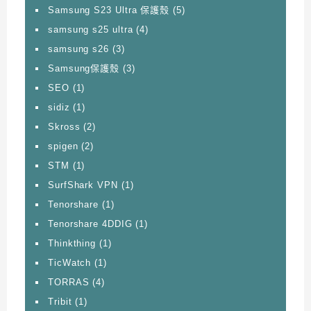
Samsung S23 Ultra 保護殼
(5)
samsung s25 ultra
(4)
samsung s26
(3)
Samsung保護殼
(3)
SEO
(1)
sidiz
(1)
Skross
(2)
spigen
(2)
STM
(1)
SurfShark VPN
(1)
Tenorshare
(1)
Tenorshare 4DDIG
(1)
Thinkthing
(1)
TicWatch
(1)
TORRAS
(4)
Tribit
(1)