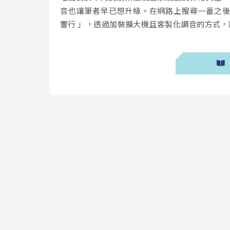
音也讓筆者早已想升級。在網路上搜尋一番之
響行 」，透過加裝擴大機且客製化調音的方式，讓 Coro