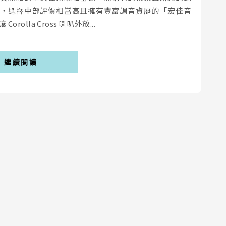
後，選擇中部評價相當高且擁有豐富調音資歷的「宏佳音
lla Cross 喇叭外放...
繼續閱讀