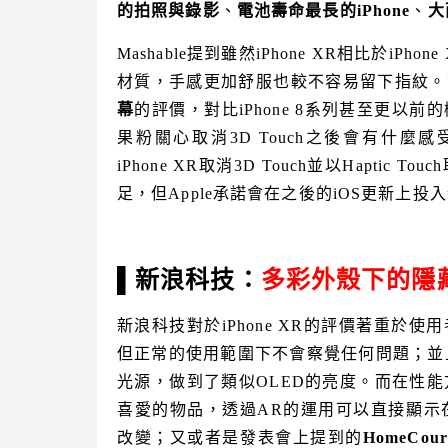
的拍照與錄影
、
電池壽命最長的iPhone
、
大
Mashable提到雖然iPhone XR相比於iP
材質，手感更加舒服也較不容易留下指紋。
幕
的評價，對比iPhone 8系列甚至更
果粉關心取消3D Touch之後會有什麼感受？
iPhone XR取消3D Touch並以Hapt
足，但Apple承諾會在之後的iOS更新上投
新浪科技：
多彩外殼下的隱
▌
新浪科技對於iPhone XR的評價著重於使
但正常的使用範圍下不會察覺任何問題；並且iP
光源，做到了類似OLED的亮度。而在性
喜愛的物品，透過AR的運用可以直接顯示
改變；又或者是發表會上提到的
HomeCour