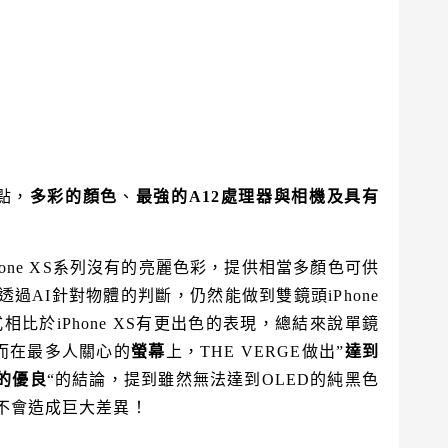
優點，
多彩的顏色
、
最強的A12處理器與相機及具有
Phone XS系列沒有的亮麗色彩，提供相當多顏色可供
過AI針對物體的判斷，仍然能做到雙鏡頭iPhone
比於iPhone XS有更出色的表現，總結來說單鏡
。而在最多人關心的
螢幕
上，THE VERGE做出”
達到
的優良
“的結論，提到雖然無法達到OLED的純黑色
度不會造成巨大差異！