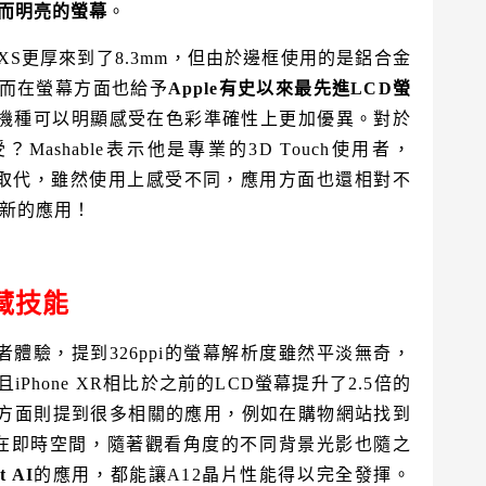
而明亮的螢幕
。
hone XS更厚來到了8.3mm，但由於邊框使用的是鋁合金
而在螢幕方面也給予
Apple有史以來最先進LCD螢
以前的機種可以明顯感受在色彩準確性上更加優異。對於
Mashable表示他是專業的3D Touch使用者，
ic Touch取代，雖然使用上感受不同，應用方面也還相對不
入新的應用！
藏技能
用者體驗，提到326ppi的螢幕解析度雖然平淡無奇，
hone XR相比於之前的LCD螢幕提升了2.5倍的
能方面則提到很多相關的應用，例如在購物網站找到
在即時空間，隨著觀看角度的不同背景光影也隨之
t AI
的應用，都能讓A12晶片性能得以完全發揮。