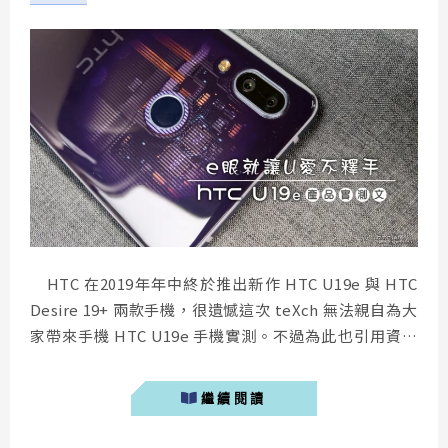
HTC 在2019年年中終於推出新作 HTC U19e 與 HTC
Desire 19+ 兩款手機，很遺憾這次 teXch 無法親自為大
家帶來手機 HTC U19e 手機實測。不過為此也引用資深
版友春捲大的開箱文章，帶大家了解這隻近期推出的新手
機 HTC U19e。 HTC U19e 優點 3930mAh超大電量：
繼續閱讀
電池續航持久力非常好，有史以...