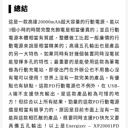
▌總結
這是一款高達20000mAh超大容量的行動電源，能以
3個小時的時間完整充飽電是相當優異的；並且行動
電源本體相當有質感，整體做工比起一般廉價的行
動電源來說是相當精美的；高達五孔輸出也是產品
的另一大特色，如果同時有好幾個裝置同時沒電就
能發揮多孔的特性；最重要的是能使用這款為筆電
做為行動充電站，即使出門在外辦公也不用擔心沒
有電可以使用
！世界上沒有一款完美的產品，有優
點也有缺點，這款PD行動電源也不例外，在 USB-
A端不支援快充輸出，是這款產品較為可惜的地
方！但綜合以上所有結果，勁量的這款PD行動電源
還是相當有競爭力的，原因是目前市面上沒有一款
能與這款相匹敵的產品，既要同時支援PD快充又要
具備五孔輸出！以上是Energizer – XP20001PD