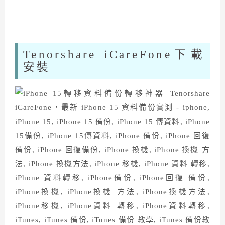
Tenorshare iCareFone下載
安裝