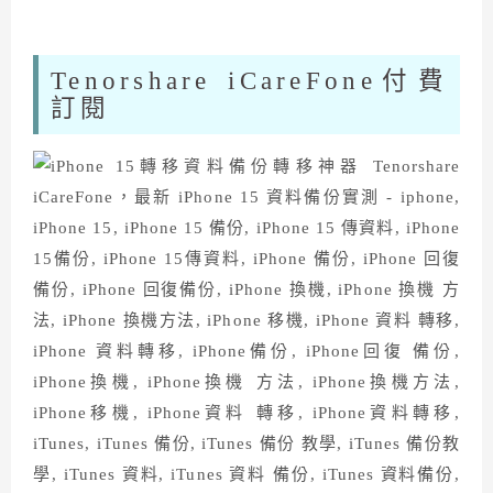
Tenorshare iCareFone付費
訂閱