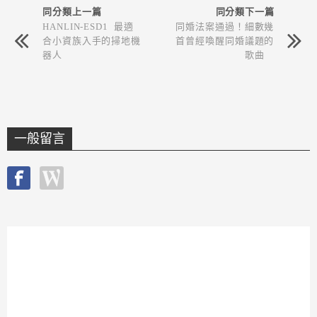
同分類上一篇
同分類下一篇
HANLIN-ESD1 最適
同婚法案通過！細數幾
合小資族入手的掃地機
首曾經喚醒同婚議題的
器人
歌曲
一般留言