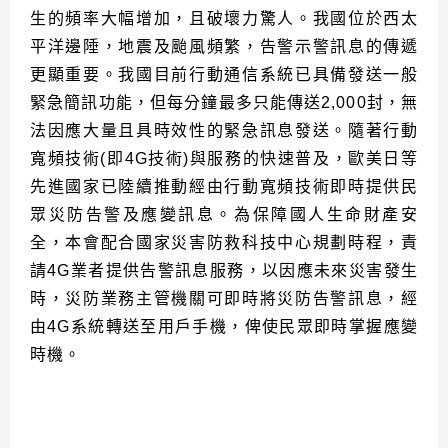
生的頻率大幅增加，且破壞力驚人。我國位於西太
平洋邊陲，地震及颱風頻繁，告警示警訊息的傳遞
更顯重要。我國目前行動通信系統已具備發送一般
緊急簡訊功能，但每分鐘最多只能傳送2,000封，無
法因應大量且具時效性的緊急訊息發送。隨著行動
寬頻技術(即4G技術)與服務的快速普及，歐美日等
先進國家已陸續推動經由行動寬頻技術即時提供民
眾災防告警及應變訊息。為保障國人生命財產安
全，本會配合國家災害防救科技中心規劃時程，責
請4G業者提供告警訊息服務，以因應未來災害發生
時，災防業務主管機關可即時將災防告警訊息，經
由4G系統轉送至用戶手機，俾使民眾即時掌握應變
時機。