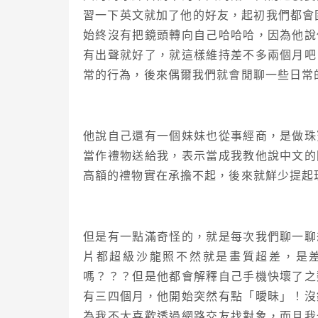
習一下英文就加了他的好友，起初我們都會固
始終沒有把鏡頭轉向自己哈哈哈，因為他說
有出聲就好了，就這樣維持差不多兩個月吧
常的行為，後來偶爾我們就會閒聊一些日常
他說自己還有一個妹妹也從事經商，是做珠
當作禮物送給我，表示當成我教他說中文的
高額的禮物實在承擔不起，後來就鮮少提起
但是有一點滿奇怪的，就是每次我們聊一聊
片都超級沙龍照不然就是畫質超差，是
嗎？？？但是他都會解釋自己手機快壞了之
有三四個月，他開始突然有點「曖昧」！沒
為我不太喜歡透過網路交友找對象，而且我