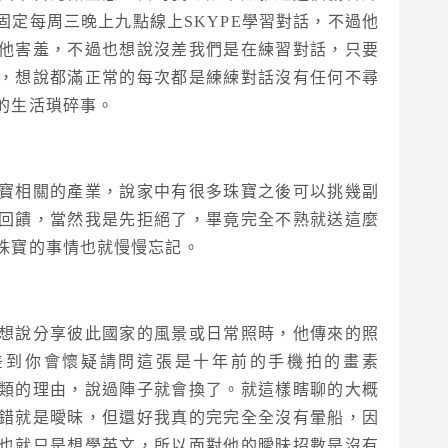
定每周三晚上九點線上SKYPE學習對話，不過他
他害羞，不過也想說沒差我們是在練習對話，只要
，想說都滿正常的每次都是練練對話沒有任何不尋
的生活瑣碎事。
寶相關的產業，說家中有很多珠寶之後可以挑幾副
回饋，當然我是先拒絕了，畢竟完全不熟就送這麼
珠寶的事情也就慢慢忘記。
想說分享彼此國家的風景或日常照時，他傳來的照
差到你會懷疑請問這張是十年前的手機拍的畫素
類的理由，說過陣子就會換了。就這樣瞎聊的大概
錯就是曖昧，但還好我真的完完全全沒有暈船，因
也就只是想學英文，所以面對他的曖昧招數是沒有