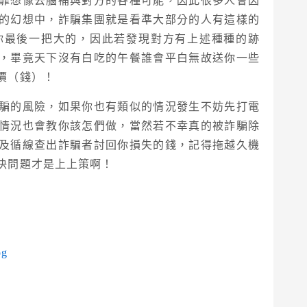
靠想像去腦補與對方的各種可能，因此很多人會因
的幻想中，詐騙集團就是看準大部分的人有這樣的
你最後一把大的，因此若發現對方有上述種種的跡
，畢竟天下沒有白吃的午餐誰會平白無故送你一些
價（錢）！
騙的風險，如果你也有類似的情況發生不妨先打電
情況也會教你該怎們做，當然若不幸真的被詐騙除
及循線查出詐騙者討回你損失的錢，記得拖越久機
決問題才是上上策啊！
og