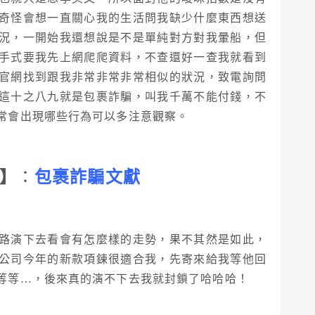
奇怪會想一直關心我的生活問我缺少什麼東西想送
況，一開始我還想說是不是單純對方對我暈船，但
手式要我先上網爬爬資料，不查還好一查我就看到
官網找到跟我非常非常非常相似的狀況，致電詢問
這十之八九就是包裹詐騙，叫我千萬不能付錢，不
常會出現哪些行為可以多注意觀察。
】
：
包裹詐騙文獻
路演下去看會有怎麼樣的走勢，果不其然是如此，
公司今年的新款項鍊很適合我，先寄來給我等他回
等等…，後來真的演不下去我就封鎖了哈哈哈！