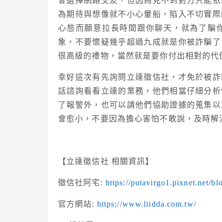
會選擇網路交友，但因為見不到對方只能依
為期待與想像就不小心暈船，陷入不切實際
心態而願意拉長時間跟你聊天，就為了騙
象，不要懷疑幾乎超過九成就是你被詐騙了
很高級的禮物，當然就是要你付出相對的代
幸好這次有先詢問立達徵信社，才免於被詐
話諮詢看看立達的業務，他們相當仔細分析
了報警外，也可以請他們協助證據的蒐集以
會愈小，不要因為擔心害怕不敢說，及時解
【立達徵信社 相關資訊】
徵信社阿宅:
https://putavirgo1.pixnet.net/bl
官方網站:
https://www.liidda.com.tw/