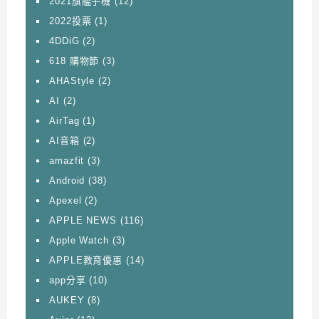
2021旗艦手機
(12)
2022投票
(1)
4DDiG
(2)
618 購物節
(3)
AHAStyle
(2)
AI
(2)
AirTag
(1)
AI音箱
(2)
amazfit
(3)
Android
(38)
Apexel
(2)
APPLE NEWS
(116)
Apple Watch
(3)
APPLE教育優惠
(14)
app分享
(10)
AUKEY
(8)