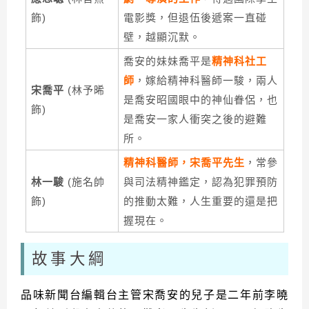
飾)
電影獎，但退伍後遞案一直碰
壁，越顯沉默。
喬安的妹妹喬平是
精神科社工
師
，嫁給精神科醫師一駿，兩人
宋喬平
(林予晞
是喬安昭國眼中的神仙眷侶，也
飾)
是喬安一家人衝突之後的避難
所。
精神科醫師，宋喬平先生
，常參
林一駿
(施名帥
與司法精神鑑定，認為犯罪預防
飾)
的推動太難，人生重要的還是把
握現在。
故事大綱
品味新聞台編輯台主管宋喬安的兒子是二年前李曉