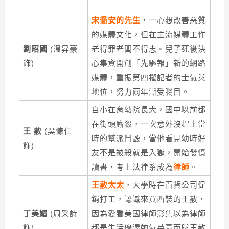
宋喬安的先生
，一心想改善惡質
的媒體文化，但在主流媒體工作
劉昭國
(溫昇豪
老得罪老闆不得志。兒子死後決
飾)
心集資開創「先驅報」新的網路
媒體，重振第四權記者的士氣與
地位，努力兩年漸受矚目。
自小在育幼院長大，國中以前都
在街頭廝殺，一次意外沒趕上當
王 赦
(吳慷仁
時的幫派鬥毆，當他看見幼時好
飾)
友不是被殺就是入獄，開始發憤
讀書，考上法律系成為
律師
。
王赦太太
，大學時在百貨公司促
銷打工，認識來買西裝的王赦，
丁美媚
(周采詩
因為愛看美國律師影集以為律師
飾)
都是生活優渥帥氣英豪而與王赦