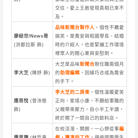
交往，愛上王赦發現真相已來不
及。
品味新聞台製作人
，個性不羈愛
廖紐世/News哥
搞笑，是喬安與昭國學長、結婚
(洪都拉斯 飾)
時的介紹人，也是緊繃工作環境
裡眾人的開心果與安慰劑。
大芝是品味
新聞台
剛任職兩個月
李大芝
(陳妤 飾)
的
助理編輯
，因緣巧合成為喬安
的手下。
李大芝的二房東
，個性溫暖愛笑
應思悅
(曾沛慈
正向，家境小康，不願給軍職的
飾)
父親帶來壓力，自小半工半讀，
終於開了一間自己的飲料店。
在校活潑、開朗，一心想從事
編
應思聰
(林哲熹
劇、導演的工作
，得過國際學生