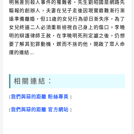
明無差別殺人事件的罹難者，先生劉昭國是網路先
驅報的創辦人，夫妻在兒子走後因現實磨難漸行漸
遠準備離婚，但
11
歲的女兒行為卻日漸失序，為了
女兒終逼二人必須重新檢視自己身上的傷口。李曉
明的辯護律師王赦，在李曉明死刑定讞之後，仍想
要了解其犯罪動機，鍥而不捨的他，開啟了眾人命
運的連結
…
相關連結：
我們與惡的距離
粉絲專頁
[
]
我們與惡的距離
官方網站
[
]