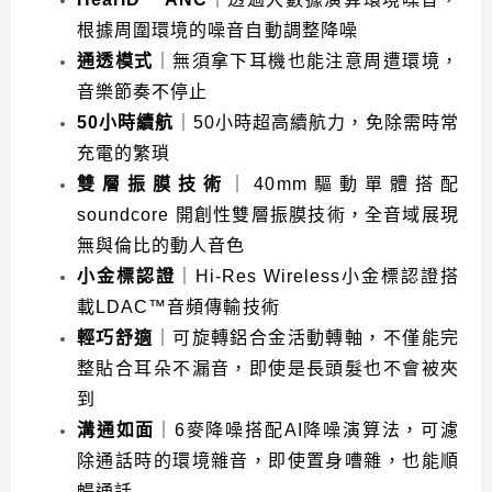
根據周圍環境的噪音自動調整降噪
通透模式
｜無須拿下耳機也能注意周遭環境，
音樂節奏不停止
50小時續航
｜50小時超高續航力，免除需時常
充電的繁瑣
雙層振膜技術
｜40mm驅動單體搭配
soundcore 開創性雙層振膜技術，全音域展現
無與倫比的動人音色
小金標認證
｜Hi-Res Wireless小金標認證搭
載LDAC™音頻傳輸技術
輕巧舒適
｜可旋轉鋁合金活動轉軸，不僅能完
整貼合耳朵不漏音，即使是長頭髮也不會被夾
到
溝通如面
｜6麥降噪搭配AI降噪演算法，可濾
除通話時的環境雜音，即使置身嘈雜，也能順
暢通話