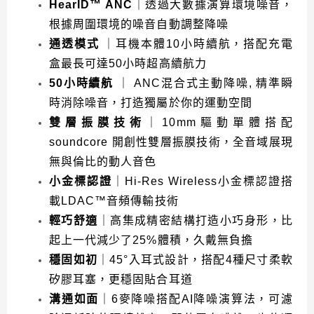
HearID™ ANC
｜透過大數據演算環境噪音，
根據周圍環境的噪音自動調整降噪
通透模式
｜耳機本體10小時續航，搭配充電
盒最長可達50小時超高續航力
50小時續航
｜ ANC混合式主動降噪, 精準瞬
時消除噪音，打造獨屬於你的運動空間
雙層振膜技術
｜10mm驅動單體搭配
soundcore 開創性雙層振膜技術，全音域展現
無與倫比的動人音色
小金標認證
｜Hi-Res Wireless小金標認證搭
載LDAC™音頻傳輸技術
輕巧舒適
｜高集成精密結構打造小巧身形，比
起上一代減少了25%體積，久戴無負擔
穩固如初
｜45°入耳式設計，搭配4種尺寸柔軟
矽膠耳塞，更穩固貼合耳道
溝通如面
｜6麥降噪搭配AI降噪演算法，可濾