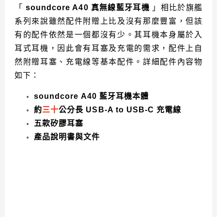
「
soundcore A40 真無線藍牙耳機
」相比於旗艦
系列來說雖然配件附贈上比及沒有那麼豐富，但該
有的配件依然是一個都沒有少。其耳機本身屬於入
耳式耳機，因此
會有耳塞及充電的需求，配件上自
然附贈耳塞、充電線等基本配件。
詳細配件內容物
如下：
soundcore A40
藍牙
耳機本體
約
三
十
公分
長
USB-A to USB-C
充電線
五款矽膠耳塞
產品說明書與文件