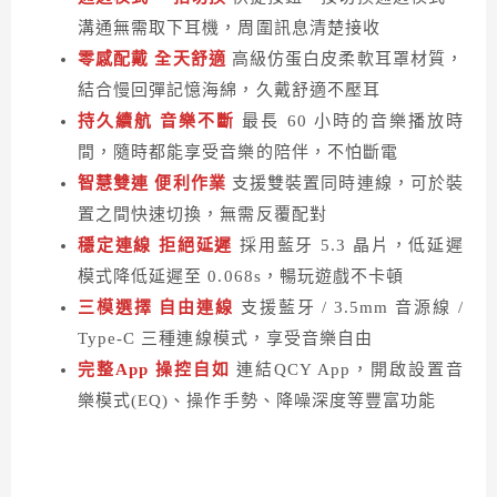
溝通無需取下耳機，周圍訊息清楚接收
零感配戴 全天舒適
高級仿蛋白皮柔軟耳罩材質，
結合慢回彈記憶海綿，久戴舒適不壓耳
持久續航 音樂不斷
最長 60 小時的音樂播放時
間，隨時都能享受音樂的陪伴，不怕斷電
智慧雙連 便利作業
支援雙裝置同時連線，可於裝
置之間快速切換，無需反覆配對
穩定連線 拒絕延遲
採用藍牙 5.3 晶片，低延遲
模式降低延遲至 0.068s，暢玩遊戲不卡頓
三模選擇 自由連線
支援藍牙 / 3.5mm 音源線 /
Type-C 三種連線模式，享受音樂自由
完整App 操控自如
連結QCY App，開啟設置音
樂模式(EQ)、操作手勢、降噪深度等豐富功能