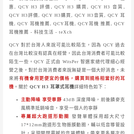
QCY 對於台灣人來說可能比較陌生，因為 QCY 過去
在台灣比較沒有認真在經營，因此台灣消費者可能比較
陌生一些。QCY 正式由 WitsPer 智選家總代理細心經
營之後，對於台灣消費者來說無疑是一個大好消息，未
來將
有機會用更便宜的價格，購買到規格相當好的耳
機
。關於
QCY H3 耳罩式耳機
詳細特色如下：
主動降噪 享受寧靜
43dB 深度降噪，前後饋麥克
風精準抵銷噪音，享受一個人的寧靜
專屬超大跑道形動圈
發聲單體採用超大尺寸
17*12mm跑道形生物振膜動圈，輔以低音導管設
計，呈現開闊震撼的音場體驗，帶來更多層次的