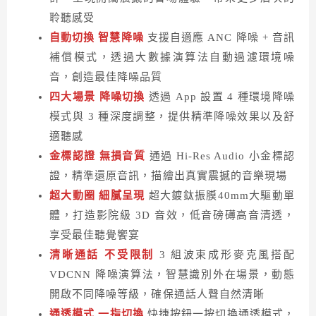
聆聽感受
自動切換 智慧降噪
支援自適應 ANC 降噪 + 音訊
補償模式，透過大數據演算法自動過濾環境噪
音，創造最佳降噪品質
四大場景 降噪切換
透過 App 設置 4 種環境降噪
模式與 3 種深度調整，提供精準降噪效果以及舒
適聽感
金標認證 無損音質
通過 Hi-Res Audio 小金標認
證，精準還原音訊，描繪出真實震撼的音樂現場
超大動圈 細膩呈現
超大鍍鈦振膜40mm大驅動單
體，打造影院級 3D 音效，低音磅礡高音清透，
享受最佳聽覺饗宴
清晰通話 不受限制
3 組波束成形麥克風搭配
VDCNN 降噪演算法，智慧識別外在場景，動態
開啟不同降噪等級，確保通話人聲自然清晰
通透模式 一指切換
快捷按鈕一按切換通透模式，