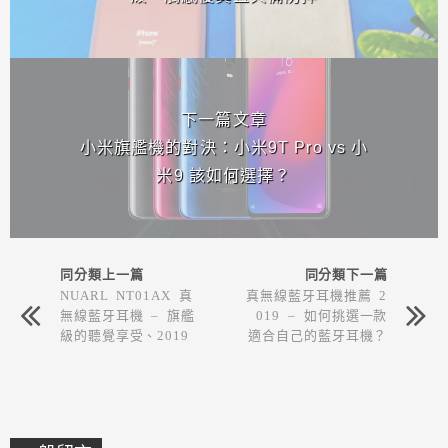
下一篇文章
小米旗艦機的對決：小米9T Pro vs 小
米9 該如何選擇？
同分類上一篇
同分類下一篇
NUARL NT01AX 真
真無線藍牙耳機推薦 2
無線藍牙耳機 – 旗艦
019 – 如何挑選一款
級的聽覺享受、2019
適合自己的藍牙耳機？
年最推薦購買的藍牙耳
購買前需要注意哪些問
機
題？