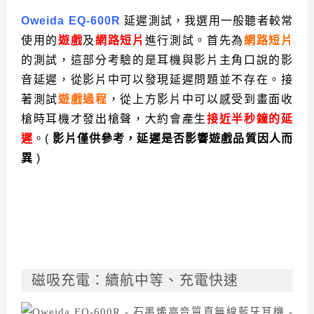
Oweida EQ-600R
延遲測試，我選用一般聽者較常
使用的
遊戲
及
網路短片
進行測試。首先為
網路短片
的測試，這部分考驗的是耳機與影片主角口說的影
音延遲，從影片中可以發現延遲問題並不存在。接
著測試
遊戲過程
，從上方影片中可以感受到畫面收
槍時耳機才發出槍聲，大約會產生
接近半秒鐘的延
遲
。(
影片僅供參考，延遲是否影響遊戲品質因人而
異
)
磁吸充電：續航中等、充電快速