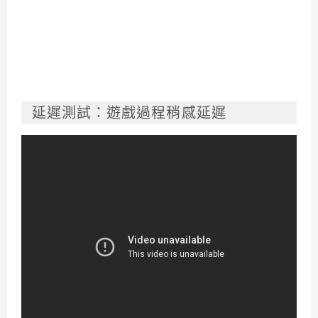
延遲測試：遊戲過程稍感延遲