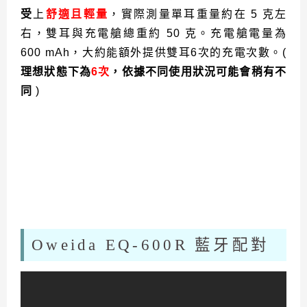
受
上
舒適且輕量
，實際測量單耳重量約在 5 克左
右，雙耳與充電艙總重約 50 克。充電艙電量為
600 mAh，大約能額外提供雙耳6次的充電次數。(
理想狀態下為
6次
，依據不同使用狀況可能會稍有不
同
)
Oweida EQ-600R 藍牙配對