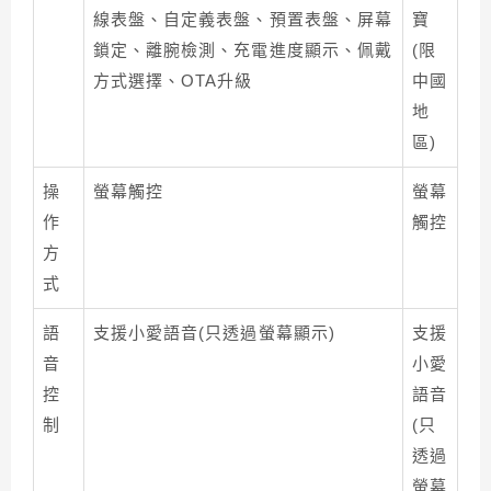
線表盤、自定義表盤、預置表盤、屏幕
寶
鎖定、離腕檢測、充電進度顯示、佩戴
(限
方式選擇、OTA升級
中國
地
區)
操
螢幕觸控
螢幕
作
觸控
方
式
語
支援小愛語音(只透過螢幕顯示)
支援
音
小愛
控
語音
制
(只
透過
螢幕