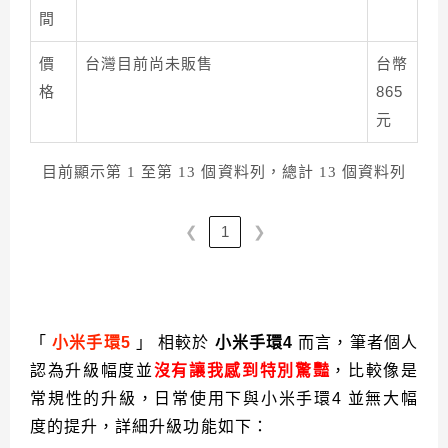
間
價
台灣目前尚未販售
台幣
格
865
元
目前顯示第 1 至第 13 個資料列，總計 13 個資料列
❮
❯
1
「
小米手環5
」 相較於
小米手環4
而言，筆者個人
認為升級幅度並
沒有讓我感到特別驚豔
，比較像是
常規性的升級，日常使用下與小米手環4 並無大幅
度的提升，詳細升級功能如下：