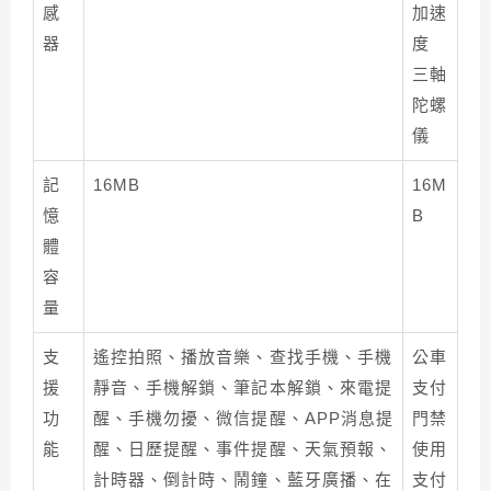
感
加速
器
度
三軸
陀螺
儀
記
16MB
16M
憶
B
體
容
量
支
遙控拍照、播放音樂、查找手機、手機
公車
援
靜音、手機解鎖、筆記本解鎖、來電提
支付
功
醒、手機勿擾、微信提醒、APP消息提
門禁
能
醒、日歷提醒、事件提醒、天氣預報、
使用
計時器、倒計時、鬧鐘、藍牙廣播、在
支付