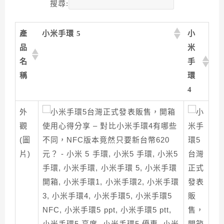
搜尋:
產
小米手環 5
小
品
米
名
手
稱
環
4
外
觀
(圖
片)