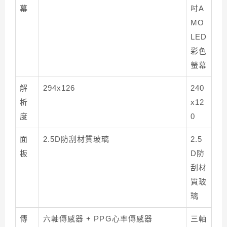
幕
吋A
MO
LED
彩色
螢幕
解
294x126
240
析
x12
度
0
面
2.5D防刮材質玻璃
2.5
板
D防
刮材
質玻
璃
傳
六軸傳感器 + PPG心率傳感器
三軸