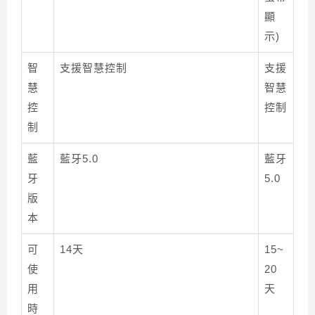
顯
示)
智
支援智慧控制
支援
慧
智慧
控
控制
制
藍
藍牙5.0
藍牙
牙
5.0
版
本
可
14天
15~
使
20
用
天
時