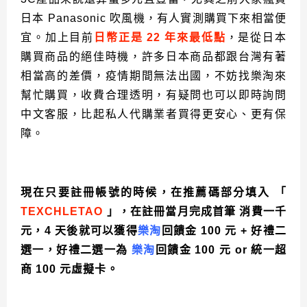
日本
Panasonic
吹風機，有人實測購買下來相當便
宜。
加上目前
日幣正是
22
年來最低點
，是從日本
購買商品的絕佳時機，許多日本商品都跟台灣有著
相當高的差價，疫情期間無法出國，不妨找樂淘來
幫忙購買，收費合理透明，有疑問也可以即時詢問
中文客服，比起私人代購業者買得更安心、更有保
障。
現在只要註冊帳號的時候，在推薦碼部分填入
「
TEXCHLETAO
」，在註冊當月完成首筆
消費一千
元，
4
天後就可以獲得
樂淘
回饋金
100
元
+
好禮二
選一，好禮二選一為
樂淘
回饋金
100
元
or
統一超
商
100
元虛擬卡。