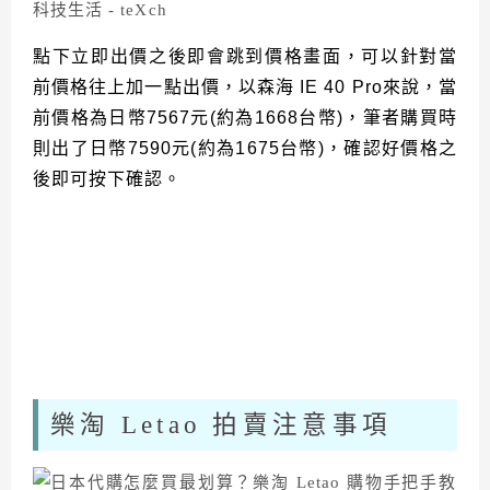
點下立即出價之後即會跳到價格畫面，可以針對當
前價格往上加一點出價，以森海
IE 40 Pro
來說，當
前價格為日幣
7567
元
(
約為
1668
台幣
)
，筆者購買時
則出了日幣
7590
元
(
約為
1675
台幣
)
，確認好價格之
後即可按下確認。
樂淘 Letao 拍賣注意事項