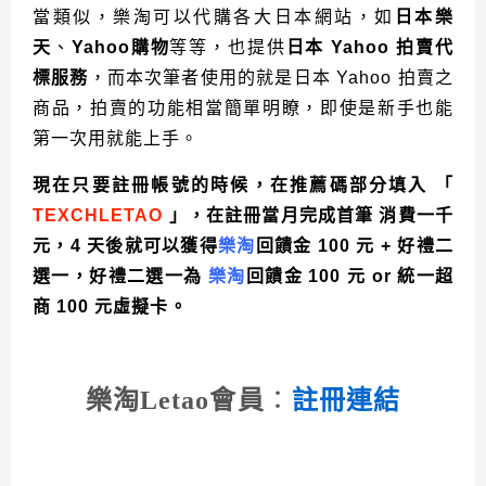
當類似，樂淘可以代購各大日本網站，如
日本樂
天
、
Yahoo
購物
等等，也提供
日本
Yahoo
拍賣代
標服務
，而本次筆者使用的就是日本
Yahoo
拍賣之
商品，拍賣的功能相當簡單明瞭，即使是新手也能
第一次用就能上手。
現在只要註冊帳號的時候，在推薦碼部分填入
「
TEXCHLETAO
」，在註冊當月完成首筆
消費一千
元，
4
天後就可以獲得
樂淘
回饋金
100
元
+
好禮二
選一，好禮二選一為
樂淘
回饋金
100
元
or
統一超
商
100
元虛擬卡。
樂淘Letao會員
：
註冊連結