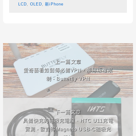
LCD
,
OLED
,
新iPhone
相連文章
上一篇文章
愛奇藝看如懿傳必備VPN，解除版權限
制 - Butterfly VPN
下一篇文章
具備快充的磁吸充電線、HTC U11充電
實測 - 歐肯得Magneto USB-C磁吸充