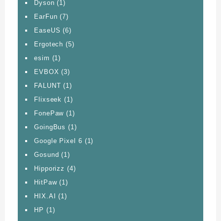
Dyson
(1)
EarFun
(7)
EaseUS
(6)
Ergotech
(5)
esim
(1)
EVBOX
(3)
FALUNT
(1)
Flixseek
(1)
FonePaw
(1)
GoingBus
(1)
Google Pixel 6
(1)
Gosund
(1)
Hipporizz
(4)
HitPaw
(1)
HIX.AI
(1)
HP
(1)