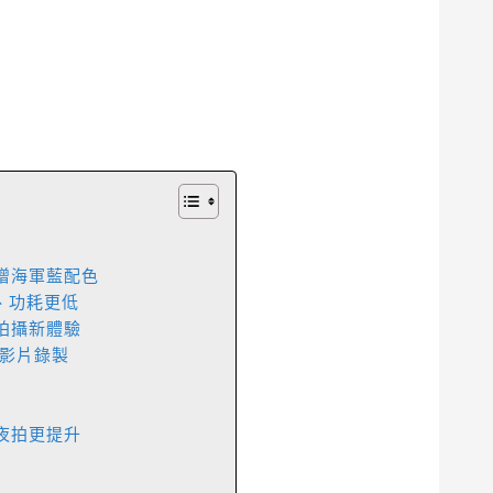
增海軍藍配色
、功耗更低
拍攝新體驗
R影片錄製
x
夜拍更提升