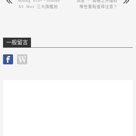
msung S10+、iPhone
消息 – 價格之外還有
XS Max 三大旗艦拍
哪些重點值得注意？
照對決
一般留言