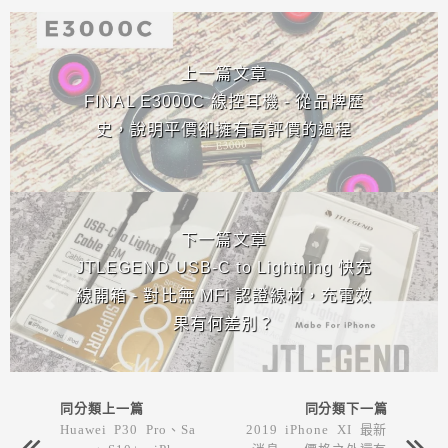
相連文章
上一篇文章
FINAL E3000C 線控耳機 - 從品牌歷
史，說明平價卻擁有高評價的過程
下一篇文章
JTLEGEND USB-C to Lightning 快充
線開箱 - 對比無 MFi 認證線材，充電效
果有何差別？
同分類上一篇
同分類下一篇
Huawei P30 Pro、Sa
2019 iPhone XI 最新