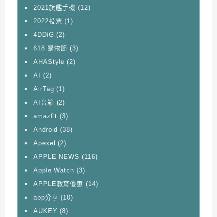
2021旗艦手機
(12)
2022投票
(1)
4DDiG
(2)
618 購物節
(3)
AHAStyle
(2)
AI
(2)
AirTag
(1)
AI音箱
(2)
amazfit
(3)
Android
(38)
Apexel
(2)
APPLE NEWS
(116)
Apple Watch
(3)
APPLE教育優惠
(14)
app分享
(10)
AUKEY
(8)