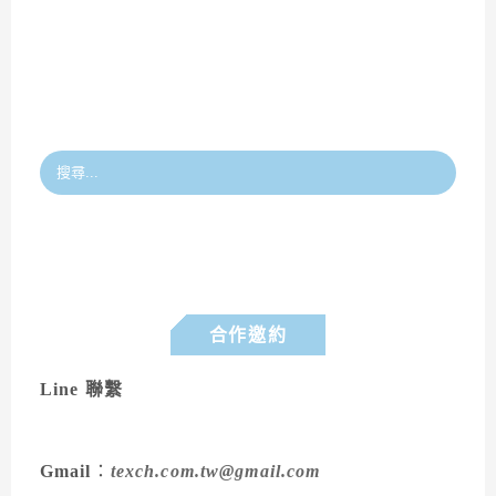
合作邀約
Line 聯繫
Gmail
：
texch.com.tw@gmail.com