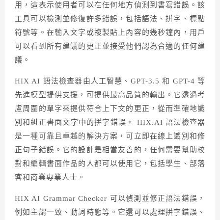
用，這表示使用者可以在任何地方偵測到書寫錯誤。該
工具可以檢測並修復許多錯誤，包括語法、拼字、標點
符號等。在輸入文字或複製貼上內容的幾秒鐘內，用戶
可以看到所有建議的更正並接受他們認為合適的任何建
議。
HIX AI 語法檢查器由人工智慧、GPT-3.5 和 GPT-4 等
先進模型提供支援，可提供最高品質的輸出。它透過考
慮周圍的單字來提供符合上下文的更正，從而準確地識
別和糾正書面文字中的拼字錯誤。 HIX.AI 語法檢查器
是一種可靠且卓越的解決方案，可立即在線上識別和修
正句子錯誤。它的設計是相當友善的，任何需要幫助校
對和編輯書面作品的人都可以使用它，包括學生、部落
客和商業專業人士。
HIX AI Grammar Checker 可以偵測並修正語法錯誤，
例如主謂一致、動詞時態等。它還可以處理拼字錯誤、