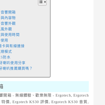
0藍牙音響開箱
0配件與內容物
0藍牙音響外觀
麥克風外觀
0充電與使用時間
藍牙使用
0 記憶卡與有線連接
氣氛燈模式
PX5防水
30藍牙喇叭使用分享
30藍牙喇叭推薦購買嗎？
開箱