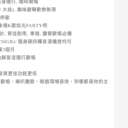
隨身隨行, 隨時開唱
莉/ 大叔), 趣味變聲歡樂無限
不停歇
來場K歌炫光PARTY吧
計, 質佳耐用, 車宿, 露營歡唱必備
(256GB)/ 隨身碟四種音源播放均可
達5個月
親膚矽膠提帶，動靜皆宜隨行歡唱
, 音質更佳功耗更低
露營歡唱、喇叭聽歌、遊戲環場音效，到哪都是你的主