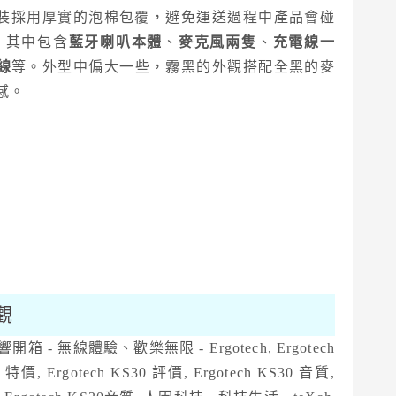
裝採用厚實的泡棉包覆，避免運送過程中產品會碰
，其中包含
藍牙喇叭本體
、
麥克風兩隻
、
充電線一
電線
等。外型中偏大一些，霧黑的外觀搭配全黑的麥
感。
外觀