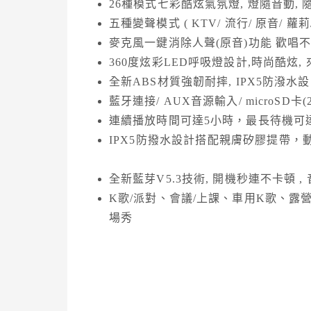
26種模式七彩酷炫氣氛燈, 燈隨音動, 
五種變聲模式 ( KTV/ 流行/ 原音/ 蘿
麥克風一鍵消除人聲(原音)功能 歡唱
360度炫彩LED呼吸燈設計,時尚酷炫, 
全新ABS材質強韌耐摔, IPX5防潑水設
藍牙連接/ AUX音源輸入/ microSD卡
連續播放時間可達5小時，最長待機可
IPX5防撥水設計搭配
全新藍芽V5.3技術, 開機秒連不卡頓 
K歌/派對、會議/上課、車用K歌、
場秀