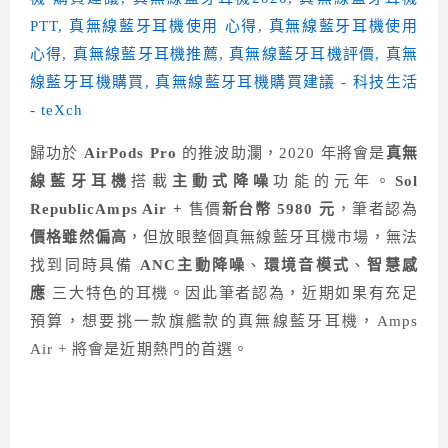
歸功於
AirPods Pro
的推波助瀾，2020 年將會是
真無
線藍牙耳機
搭載
主動式降噪
功能的元年。
Sol
Republic
Amps Air +
售價
新台幣 5980 元
，筆者認為
價格雖然偏高
，但放眼整個真無線藍牙耳機市場，無法
找到同時具備
ANC主動降噪
、
環境音模式
、
智慧感
應
三大特色的耳機。因此筆者認為，近期如果有充足
預算，想要挑一款旗艦款的真無線藍牙耳機，Amps
Air + 將會是近期熱門的首選。