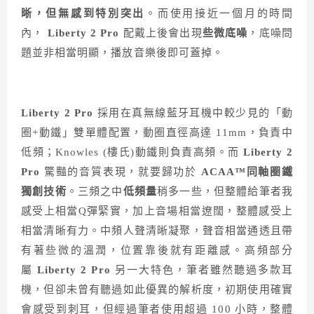
晰，但無感到特別突出
。而使用接近一個月的時間
內，
Liberty 2 Pro
配戴上後會出現
些微底噪
，底噪問
題並非相當明顯，播放音樂後即可蓋掉。
Liberty 2 Pro
採用在真無線藍牙耳機中較少見的「動
圈+動鐵」雙單體配置，動圈直徑高達 11mm，負責中
低頻；Knowles (樓氏)動鐵則負責高頻。而
Liberty 2
Pro
驚豔的音質表現，就要歸功於
ACAA™同軸圈鐵
獨創技術
。三頻之中
低頻量
稍多一些，但整體給筆者我
感受上相當Q彈緊實，加上音場相當遼闊，整體感受上
相當清晰有力。中頻人聲清晰凝聚，聲音相當通透且帶
有著些微的溫潤，位置靠後就有距離感。高頻部分
屬
Liberty 2 Pro
另一大特色，筆者雖然聽過多款耳
機，但卻未曾有聽過如此優異的解析度，初期使用確實
會感受到刺耳，但經過筆者使用超過 100 小時，整體