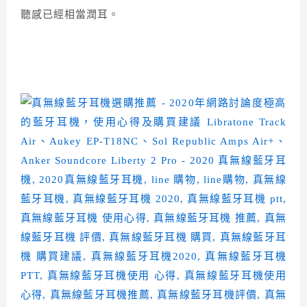
聽感已經相當潤耳。