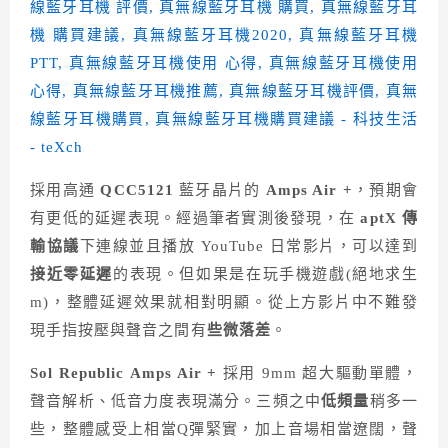
採用高通
QCC5121
藍牙晶片的
Amps Air +
，預期會
有更低的延遲表現。經過筆者實測後發現，在
aptX 傳
輸協議
下連線並且播放 YouTube 日常影片，可以達到
接近零延遲
的表現。但如果是在玩手機遊戲(絕地求生
m)，整體延遲效果就相對明顯。從上方影片中不難發
現手指按壓與聲音之間有
些微落差
。
Sol Republic
Amps Air +
採用 9mm 超大驅動單體，
聲音解析、低音力度表現滿分。三頻之中
低頻量
稍多一
些，整體感受上相當Q彈緊實，加上音場相當遼闊，聲