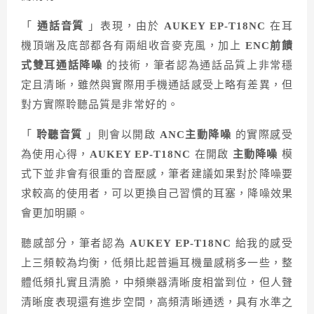
「
通話音質
」表現，由於
AUKEY EP-T18NC
在耳
機頂端及底部都各有兩組收音麥克風，加上
ENC前饋
式雙耳通話降噪
的技術，筆者認為通話品質上非常穩
定且清晰，雖然與實際用手機通話感受上略有差異，但
對方實際聆聽品質是非常好的。
「
聆聽音質
」則會以開啟
ANC主動降噪
的實際感受
為使用心得，
AUKEY EP-T18NC
在開啟
主動降噪
模
式下並非會有很重的音壓感，筆者建議如果對於降噪要
求較高的使用者，可以更換自己習慣的耳塞，降噪效果
會更加明顯。
聽感部分，筆者認為
AUKEY EP-T18NC
給我的感受
上三頻較為均衡，低頻比起普遍耳機量感稍多一些，整
體低頻扎實且清脆，中頻樂器清晰度相當到位，但人聲
清晰度表現還有進步空間，高頻清晰通透，具有水準之