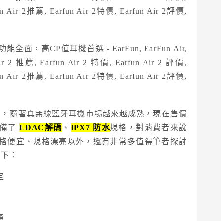
，隨著真無線藍牙耳機市場越來越成熟，現在售價
具備了
LDAC解碼
、
IPX7 防水
規格，對消費者來說
格便宜、規格漂亮以外，還有非常多值得筆者探討
如下：
定
通