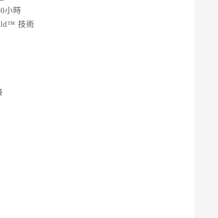
0小時
ld™ 技術
換
驗
接