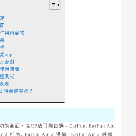
開箱
保固
耳機配件與內容物
外觀
規格
專屬app
機藍牙配對
充電與使用時間
機延遲測試
音質表現
ir 2 推薦購買嗎？