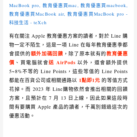
有在關注
Apple
教育優惠方案的讀者，對於
Line
購
物一定不陌生，這是一項
Line
在每年教育優惠季都
額外加碼回饋
教育優惠
會提供的
，除了原本就有的
價
送
AirPods
、買電腦就會
以外，還會額外提供
5~8%
不等的
Line Points
，這些等值的
Line Points
1
點即
1
元
都能在百貨公司或相關通路以
的等值方式
花掉。而
2023
年
Line
購物依然會推出相關的回饋
方案，且預計在
7
月
13
日上線，因此如果這段時
間有要購買
Apple
產品的讀者，千萬別錯過這次的
優惠活動。