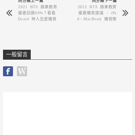
同分類上一篇
同分類下一篇
2021 BTS 蘋果教育
2022 BTS 蘋果教育
優惠回饋60%？看看
優惠購買建議 – iPa
Dcard 神人怎麼購買
d、MacBook 購買哪
一台CP值比較高？
一般留言