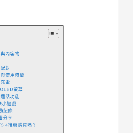
箱
4配件與內容物
格
藍牙配對
4續航與使用時間
磁吸充電
AMOLED螢幕
4藍牙通話功能
 娛樂小遊戲
4運動紀錄
4穿搭分享
GTS 4推薦購買嗎？