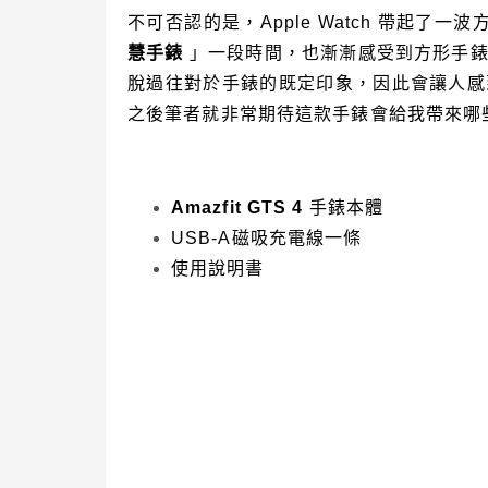
不可否認的是，
Apple Watch
帶起了一波
慧手錶
」一段時間，也漸漸感受到方形手
脫過往對於手錶的既定印象，因此會讓人感
之後筆者就非常期待這款手錶會給我帶來哪
Amazfit GTS 4
手錶本體
USB-A
磁吸充電線一條
使用說明書