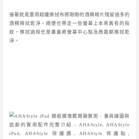
接著就是要用超纖擦拭布將剛剛的酒精棉片殘留過多的
酒精擦拭乾淨，順便也帶走一些螢幕上本來舊有的指
紋，擦拭過程也是盡量將螢幕中心點及周圍都擦拭乾
淨。