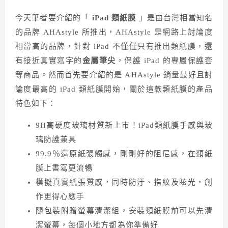
今天筆者要介紹的「
iPad 類紙膜
」是由台灣相當知名
的品牌 AHAstyle 所推出，AHAstyle 是網路上討論度
相當高的品牌，針對 iPad 不僅僅只有推出類紙膜，還
有接近真實寫字的
金屬筆尖
，保護 iPad 的專屬保護套
等商品。然而首先要介紹的是 AHAstyle 銷量最好且討
論度最高的 iPad 類紙膜開始，關於這款類紙膜的產品
特色如下：
9H高硬度玻璃材質新上市！iPad類紙膜手感與玻
璃防護兼具
99.9％還原紙張觸感，剛剛好的阻尼感，在類紙
膜上書寫更流暢
模擬真實紙張質感，同時防汙、指紋及眩光，創
作更得心應手
隨包裝附贈螢幕清潔組，安裝類紙膜前可以先清
潔螢幕，每個小地方都為你準備好