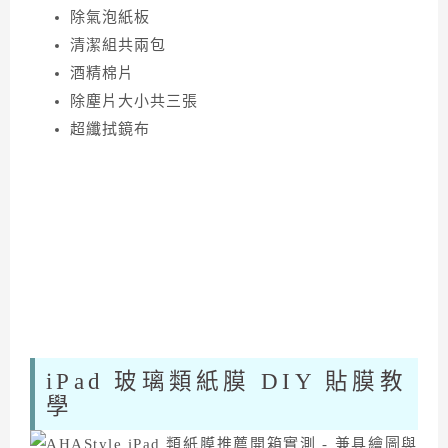
除氣泡紙板
清潔組共兩包
酒精棉片
除塵片大小共三張
超纖拭鏡布
iPad 玻璃類紙膜 DIY 貼膜教
學