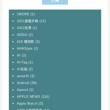
分類
1MORE
(1)
2021旗艦手機
(12)
2022投票
(1)
4DDiG
(2)
618 購物節
(3)
AHAStyle
(2)
AI
(2)
AirTag
(1)
AI音箱
(2)
amazfit
(3)
Android
(38)
Apexel
(2)
APPLE NEWS
(116)
Apple Watch
(3)