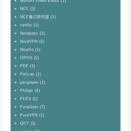
Movavi Video Editor
(1)
NCC
(2)
NCC進口許可證
(1)
netflix
(1)
Nordpass
(1)
NordVPN
(5)
NowGo
(1)
OPPO
(1)
PDF
(1)
Pelican
(1)
peripower
(1)
Philips
(4)
PLES
(1)
PureGear
(7)
PureVPN
(1)
QCY
(1)