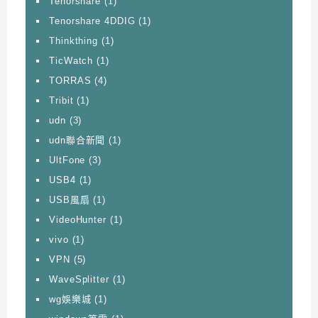
Tenorshare
(1)
Tenorshare 4DDIG
(1)
Thinkthing
(1)
TicWatch
(1)
TORRAS
(4)
Tribit
(1)
udn
(3)
udn聯合新聞
(1)
UltFone
(3)
USB4
(1)
USB風扇
(1)
VideoHunter
(1)
vivo
(1)
VPN
(5)
WaveSplitter
(1)
wg娛樂城
(1)