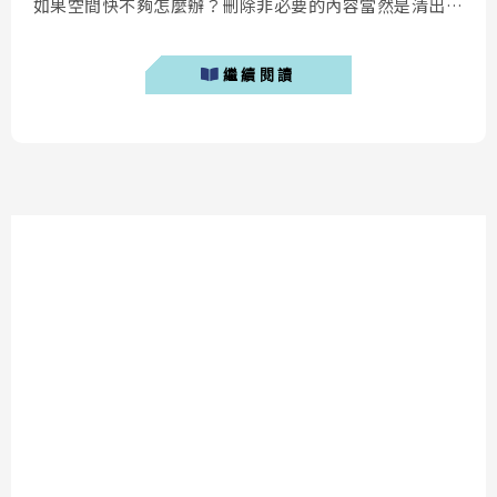
如果空間快不夠怎麼辦？刪除非必要的內容當然是清出空
間的首要辦法，接著將想要保留的內容與照片異地備份到
電腦上也是騰出空間的好方法。過去不少人會透過
繼續閱讀
iTunes 將 iPhone 照片傳到電腦，不過因為 iTunes 已不
再支援使用，因此今天要介紹的是另一款相當...