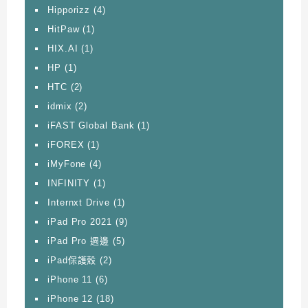
Hipporizz
(4)
HitPaw
(1)
HIX.AI
(1)
HP
(1)
HTC
(2)
idmix
(2)
iFAST Global Bank
(1)
iFOREX
(1)
iMyFone
(4)
INFINITY
(1)
Internxt Drive
(1)
iPad Pro 2021
(9)
iPad Pro 週邊
(5)
iPad保護殼
(2)
iPhone 11
(6)
iPhone 12
(18)