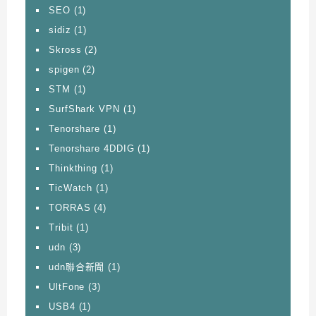
SEO
(1)
sidiz
(1)
Skross
(2)
spigen
(2)
STM
(1)
SurfShark VPN
(1)
Tenorshare
(1)
Tenorshare 4DDIG
(1)
Thinkthing
(1)
TicWatch
(1)
TORRAS
(4)
Tribit
(1)
udn
(3)
udn聯合新聞
(1)
UltFone
(3)
USB4
(1)