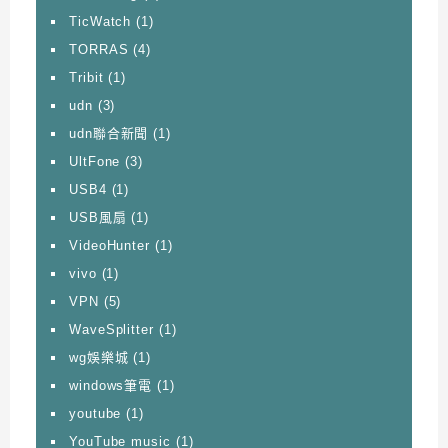
TicWatch
(1)
TORRAS
(4)
Tribit
(1)
udn
(3)
udn聯合新聞
(1)
UltFone
(3)
USB4
(1)
USB風扇
(1)
VideoHunter
(1)
vivo
(1)
VPN
(5)
WaveSplitter
(1)
wg娛樂城
(1)
windows筆電
(1)
youtube
(1)
YouTube music
(1)