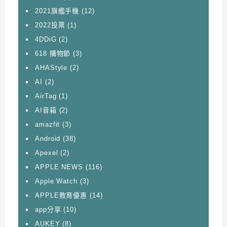
2021旗艦手機
(12)
2022投票
(1)
4DDiG
(2)
618 購物節
(3)
AHAStyle
(2)
AI
(2)
AirTag
(1)
AI音箱
(2)
amazfit
(3)
Android
(38)
Apexel
(2)
APPLE NEWS
(116)
Apple Watch
(3)
APPLE教育優惠
(14)
app分享
(10)
AUKEY
(8)