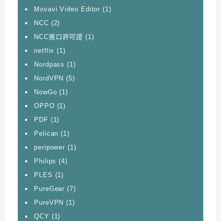
Movavi Video Editor
(1)
NCC
(2)
NCC進口許可證
(1)
netflix
(1)
Nordpass
(1)
NordVPN
(5)
NowGo
(1)
OPPO
(1)
PDF
(1)
Pelican
(1)
peripower
(1)
Philips
(4)
PLES
(1)
PureGear
(7)
PureVPN
(1)
QCY
(1)