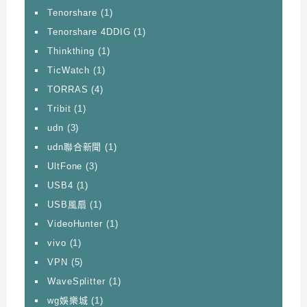
Tenorshare
(1)
Tenorshare 4DDIG
(1)
Thinkthing
(1)
TicWatch
(1)
TORRAS
(4)
Tribit
(1)
udn
(3)
udn聯合新聞
(1)
UltFone
(3)
USB4
(1)
USB風扇
(1)
VideoHunter
(1)
vivo
(1)
VPN
(5)
WaveSplitter
(1)
wg娛樂城
(1)