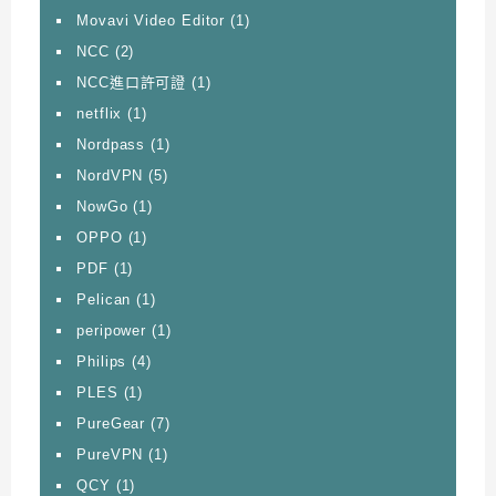
Movavi Video Editor
(1)
NCC
(2)
NCC進口許可證
(1)
netflix
(1)
Nordpass
(1)
NordVPN
(5)
NowGo
(1)
OPPO
(1)
PDF
(1)
Pelican
(1)
peripower
(1)
Philips
(4)
PLES
(1)
PureGear
(7)
PureVPN
(1)
QCY
(1)