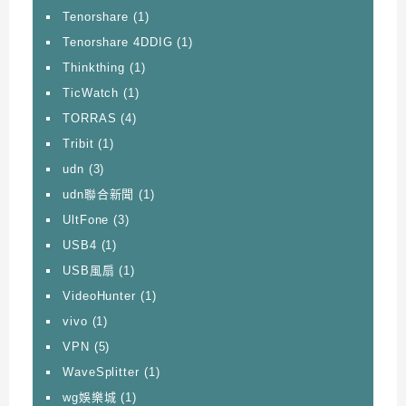
Tenorshare
(1)
Tenorshare 4DDIG
(1)
Thinkthing
(1)
TicWatch
(1)
TORRAS
(4)
Tribit
(1)
udn
(3)
udn聯合新聞
(1)
UltFone
(3)
USB4
(1)
USB風扇
(1)
VideoHunter
(1)
vivo
(1)
VPN
(5)
WaveSplitter
(1)
wg娛樂城
(1)