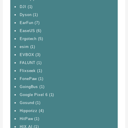
DJI
(1)
Dyson
(1)
EarFun
(7)
EaseUS
(6)
Ergotech
(5)
esim
(1)
EVBOX
(3)
FALUNT
(1)
Flixseek
(1)
FonePaw
(1)
GoingBus
(1)
Google Pixel 6
(1)
Gosund
(1)
Hipporizz
(4)
HitPaw
(1)
HIX.AI
(1)