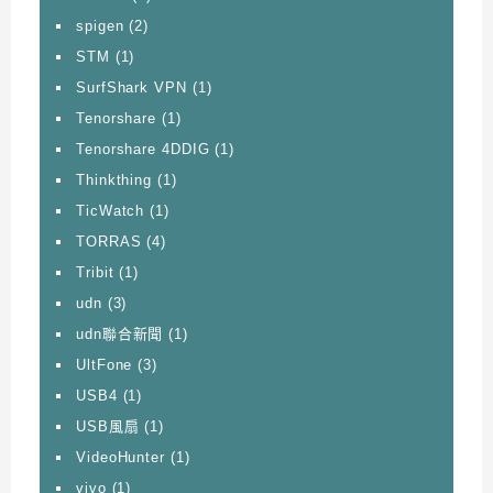
spigen
(2)
STM
(1)
SurfShark VPN
(1)
Tenorshare
(1)
Tenorshare 4DDIG
(1)
Thinkthing
(1)
TicWatch
(1)
TORRAS
(4)
Tribit
(1)
udn
(3)
udn聯合新聞
(1)
UltFone
(3)
USB4
(1)
USB風扇
(1)
VideoHunter
(1)
vivo
(1)