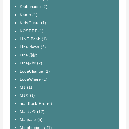
Kaiboaudio
(2)
Kanto
(1)
KidsGuard
(1)
KOSPET
(1)
LINE Bank
(1)
Line News
(3)
Line 旅遊
(1)
Line購物
(2)
LocaChange
(1)
LocaWhere
(1)
M1
(1)
M1X
(1)
macBook Pro
(6)
Mac周邊
(12)
Magsafe
(5)
Mobile pixels
(1)