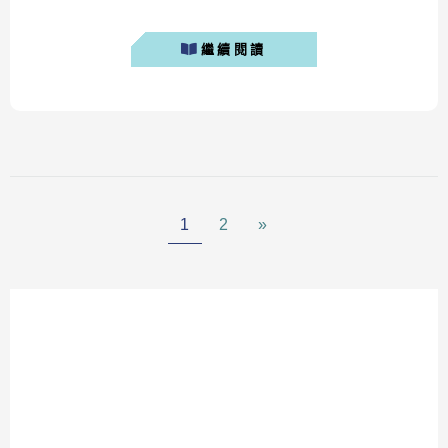
色：『 高品質的做工與親民的價格 』。TaoTronics Duo
Free+ 這款耳機在網路上討論度相當高，筆者也因此禁不
繼續閱讀
起誘惑入手，雖然開箱時間有些晚，但筆者堅信：好產品
是值得我等待的。 ...
1
2
»