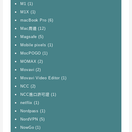
M1
(1)
M1X
(1)
macBook Pro
(6)
Mac周邊
(12)
Magsafe
(5)
Mobile pixels
(1)
MocPOGO
(1)
MOMAX
(2)
Movavi
(2)
Movavi Video Editor
(1)
NCC
(2)
NCC進口許可證
(1)
netflix
(1)
Nordpass
(1)
NordVPN
(5)
NowGo
(1)