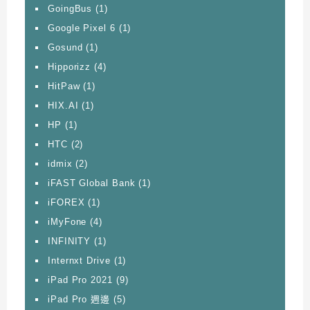
GoingBus
(1)
Google Pixel 6
(1)
Gosund
(1)
Hipporizz
(4)
HitPaw
(1)
HIX.AI
(1)
HP
(1)
HTC
(2)
idmix
(2)
iFAST Global Bank
(1)
iFOREX
(1)
iMyFone
(4)
INFINITY
(1)
Internxt Drive
(1)
iPad Pro 2021
(9)
iPad Pro 週邊
(5)