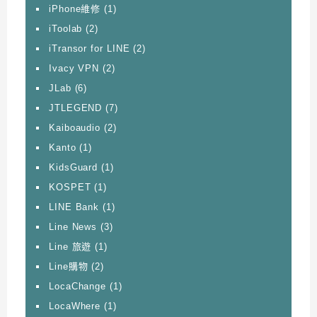
iPhone維修
(1)
iToolab
(2)
iTransor for LINE
(2)
Ivacy VPN
(2)
JLab
(6)
JTLEGEND
(7)
Kaiboaudio
(2)
Kanto
(1)
KidsGuard
(1)
KOSPET
(1)
LINE Bank
(1)
Line News
(3)
Line 旅遊
(1)
Line購物
(2)
LocaChange
(1)
LocaWhere
(1)