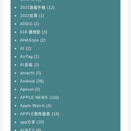
2021旗艦手機
(12)
2022投票
(1)
4DDiG
(2)
618 購物節
(3)
AHAStyle
(2)
AI
(2)
AirTag
(1)
AI音箱
(2)
amazfit
(3)
Android
(38)
Apexel
(2)
APPLE NEWS
(116)
Apple Watch
(3)
APPLE教育優惠
(14)
app分享
(10)
AUKEY
(8)