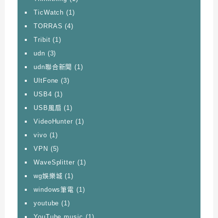
TicWatch
(1)
TORRAS
(4)
Tribit
(1)
udn
(3)
udn聯合新聞
(1)
UltFone
(3)
USB4
(1)
USB風扇
(1)
VideoHunter
(1)
vivo
(1)
VPN
(5)
WaveSplitter
(1)
wg娛樂城
(1)
windows筆電
(1)
youtube
(1)
YouTube music
(1)