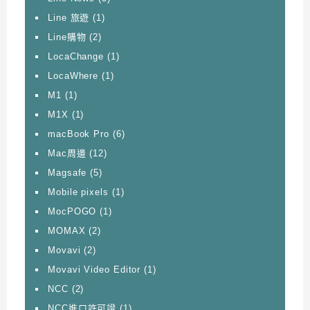
Line 旅遊
(1)
Line購物
(2)
LocaChange
(1)
LocaWhere
(1)
M1
(1)
M1X
(1)
macBook Pro
(6)
Mac周邊
(12)
Magsafe
(5)
Mobile pixels
(1)
MocPOGO
(1)
MOMAX
(2)
Movavi
(2)
Movavi Video Editor
(1)
NCC
(2)
NCC進口許可證
(1)