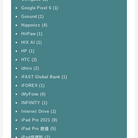
Google Pixel 6
(1)
Gosund
(1)
Hipporizz
(4)
HitPaw
(1)
HIX.AI
(1)
HP
(1)
HTC
(2)
idmix
(2)
iFAST Global Bank
(1)
iFOREX
(1)
iMyFone
(4)
INFINITY
(1)
Internxt Drive
(1)
iPad Pro 2021
(9)
iPad Pro 週邊
(5)
iPad保護殼
(2)