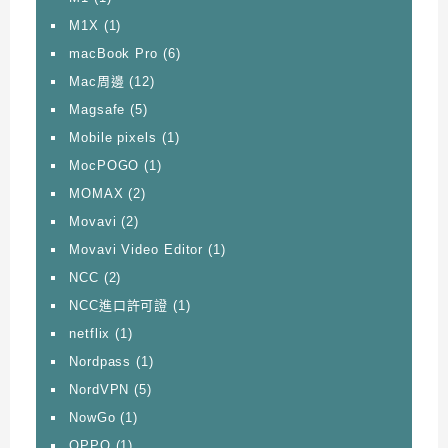
M1X
(1)
macBook Pro
(6)
Mac周邊
(12)
Magsafe
(5)
Mobile pixels
(1)
MocPOGO
(1)
MOMAX
(2)
Movavi
(2)
Movavi Video Editor
(1)
NCC
(2)
NCC進口許可證
(1)
netflix
(1)
Nordpass
(1)
NordVPN
(5)
NowGo
(1)
OPPO
(1)