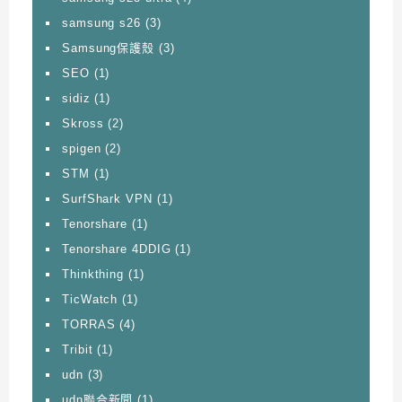
samsung s26
(3)
Samsung保護殼
(3)
SEO
(1)
sidiz
(1)
Skross
(2)
spigen
(2)
STM
(1)
SurfShark VPN
(1)
Tenorshare
(1)
Tenorshare 4DDIG
(1)
Thinkthing
(1)
TicWatch
(1)
TORRAS
(4)
Tribit
(1)
udn
(3)
udn聯合新聞
(1)