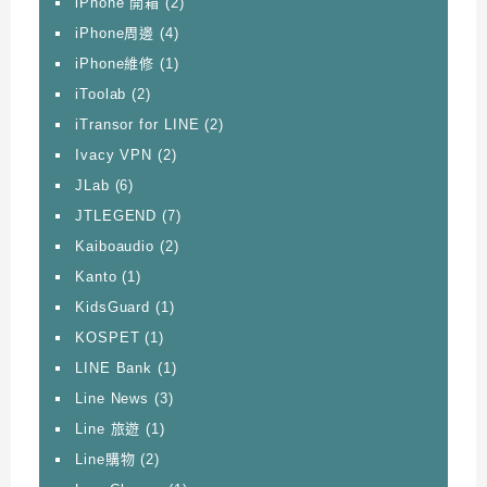
iPhone 開箱
(2)
iPhone周邊
(4)
iPhone維修
(1)
iToolab
(2)
iTransor for LINE
(2)
Ivacy VPN
(2)
JLab
(6)
JTLEGEND
(7)
Kaiboaudio
(2)
Kanto
(1)
KidsGuard
(1)
KOSPET
(1)
LINE Bank
(1)
Line News
(3)
Line 旅遊
(1)
Line購物
(2)