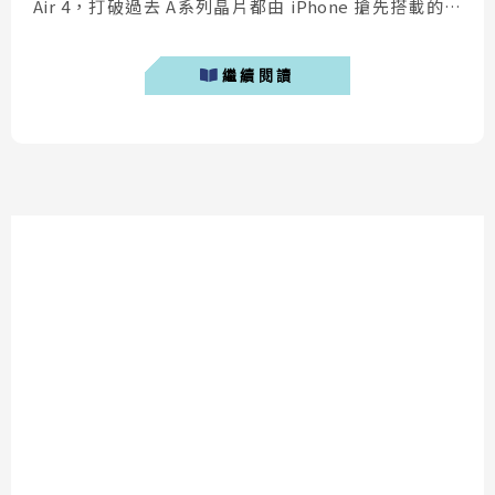
Air 4，打破過去 A系列晶片都由 iPhone 搶先搭載的慣
例，首次以平板搶先發表的方式呈現給大家。但...這款看
似規格不錯的平板，筆者將提出三個不推薦購買 iPad Air
繼續閱讀
4 的原因。 iPad A...