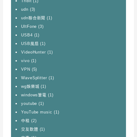
Tribit
(1)
udn
(3)
udn聯合新聞
(1)
UltFone
(3)
USB4
(1)
USB風扇
(1)
VideoHunter
(1)
vivo
(1)
VPN
(5)
WaveSplitter
(1)
wg娛樂城
(1)
windows筆電
(1)
youtube
(1)
YouTube music
(1)
中租
(2)
交友軟體
(1)