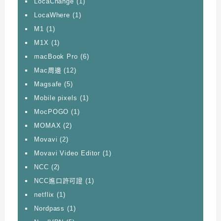
LocaChange
(1)
LocaWhere
(1)
M1
(1)
M1X
(1)
macBook Pro
(6)
Mac周邊
(12)
Magsafe
(5)
Mobile pixels
(1)
MocPOGO
(1)
MOMAX
(2)
Movavi
(2)
Movavi Video Editor
(1)
NCC
(2)
NCC進口許可證
(1)
netflix
(1)
Nordpass
(1)