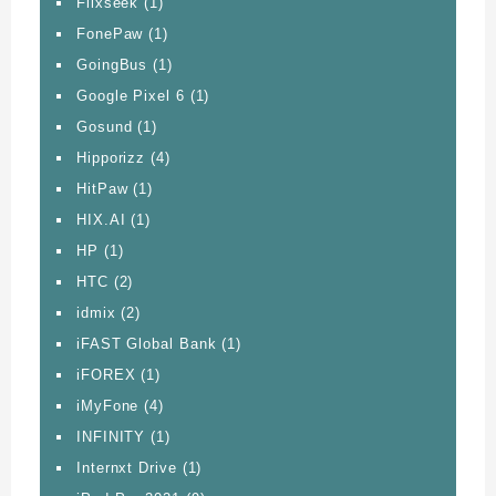
Flixseek
(1)
FonePaw
(1)
GoingBus
(1)
Google Pixel 6
(1)
Gosund
(1)
Hipporizz
(4)
HitPaw
(1)
HIX.AI
(1)
HP
(1)
HTC
(2)
idmix
(2)
iFAST Global Bank
(1)
iFOREX
(1)
iMyFone
(4)
INFINITY
(1)
Internxt Drive
(1)