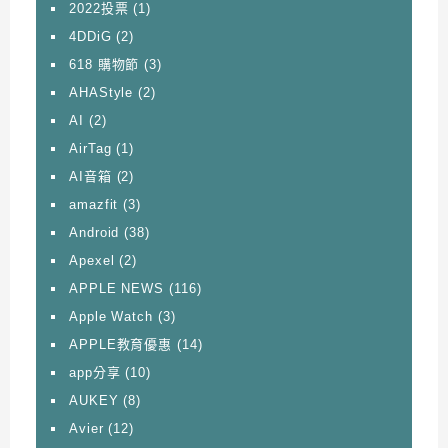
2022投票
(1)
4DDiG
(2)
618 購物節
(3)
AHAStyle
(2)
AI
(2)
AirTag
(1)
AI音箱
(2)
amazfit
(3)
Android
(38)
Apexel
(2)
APPLE NEWS
(116)
Apple Watch
(3)
APPLE教育優惠
(14)
app分享
(10)
AUKEY
(8)
Avier
(12)