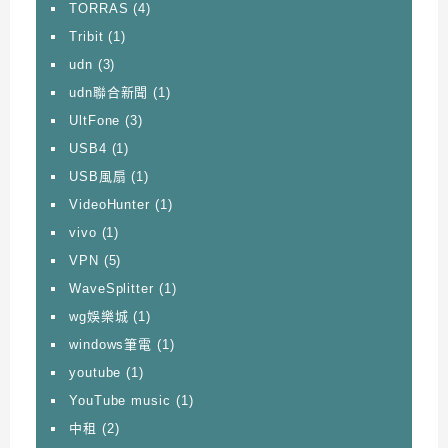
TORRAS
(4)
Tribit
(1)
udn
(3)
udn聯合新聞
(1)
UltFone
(3)
USB4
(1)
USB風扇
(1)
VideoHunter
(1)
vivo
(1)
VPN
(5)
WaveSplitter
(1)
wg娛樂城
(1)
windows筆電
(1)
youtube
(1)
YouTube music
(1)
中租
(2)