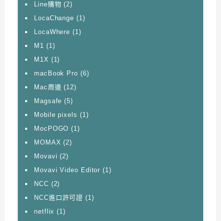
Line購物
(2)
LocaChange
(1)
LocaWhere
(1)
M1
(1)
M1X
(1)
macBook Pro
(6)
Mac周邊
(12)
Magsafe
(5)
Mobile pixels
(1)
MocPOGO
(1)
MOMAX
(2)
Movavi
(2)
Movavi Video Editor
(1)
NCC
(2)
NCC進口許可證
(1)
netflix
(1)