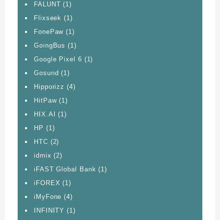
FALUNT
(1)
Flixseek
(1)
FonePaw
(1)
GoingBus
(1)
Google Pixel 6
(1)
Gosund
(1)
Hipporizz
(4)
HitPaw
(1)
HIX.AI
(1)
HP
(1)
HTC
(2)
idmix
(2)
iFAST Global Bank
(1)
iFOREX
(1)
iMyFone
(4)
INFINITY
(1)