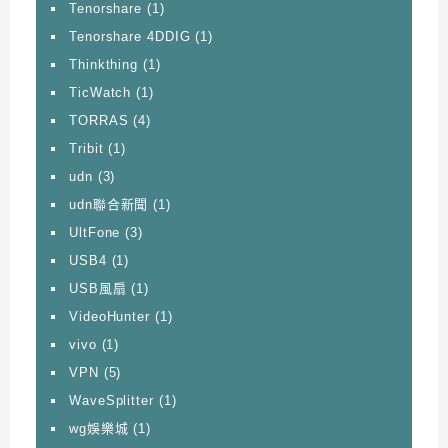
Tenorshare
(1)
Tenorshare 4DDIG
(1)
Thinkthing
(1)
TicWatch
(1)
TORRAS
(4)
Tribit
(1)
udn
(3)
udn聯合新聞
(1)
UltFone
(3)
USB4
(1)
USB風扇
(1)
VideoHunter
(1)
vivo
(1)
VPN
(5)
WaveSplitter
(1)
wg娛樂城
(1)