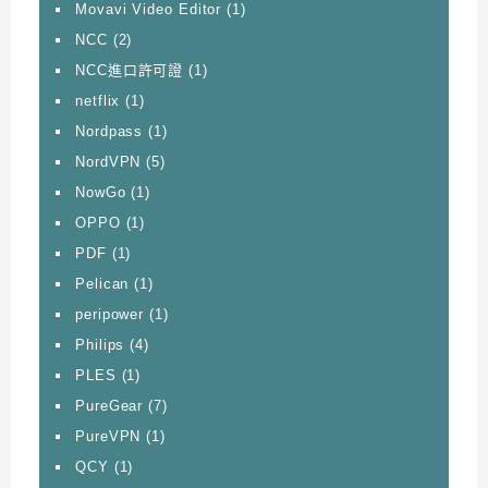
Movavi Video Editor
(1)
NCC
(2)
NCC進口許可證
(1)
netflix
(1)
Nordpass
(1)
NordVPN
(5)
NowGo
(1)
OPPO
(1)
PDF
(1)
Pelican
(1)
peripower
(1)
Philips
(4)
PLES
(1)
PureGear
(7)
PureVPN
(1)
QCY
(1)