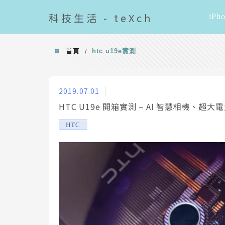
導覽清單
科技
生活 - teXch
iPh
首頁
htc u19e實測
/
htc u19e實測
2019.07.01
HTC U19e 開箱實測 – AI 智慧相機、超
HTC