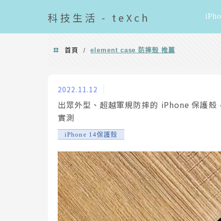
導覽清單
科技
生活 - teXch
iPh
首頁
element case 防摔殼 推薦
/
element case 防摔殼 推薦
2022.11.12
出眾外型、超越軍規防摔的 iPhone 保護殼 – El
實測
iPhone 14保護殼