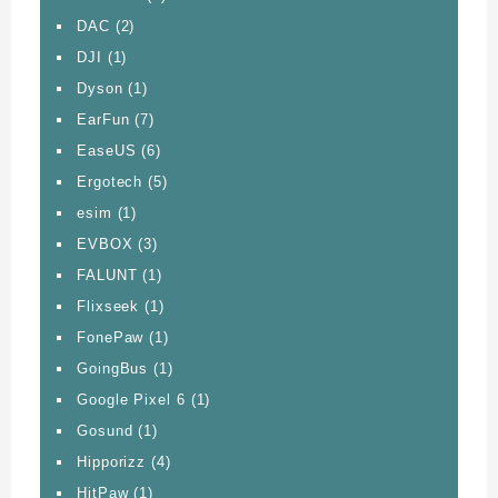
DAC
(2)
DJI
(1)
Dyson
(1)
EarFun
(7)
EaseUS
(6)
Ergotech
(5)
esim
(1)
EVBOX
(3)
FALUNT
(1)
Flixseek
(1)
FonePaw
(1)
GoingBus
(1)
Google Pixel 6
(1)
Gosund
(1)
Hipporizz
(4)
HitPaw
(1)