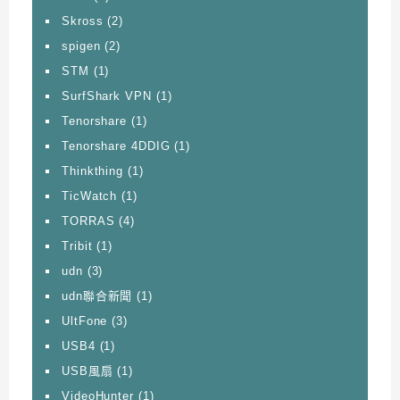
Skross
(2)
spigen
(2)
STM
(1)
SurfShark VPN
(1)
Tenorshare
(1)
Tenorshare 4DDIG
(1)
Thinkthing
(1)
TicWatch
(1)
TORRAS
(4)
Tribit
(1)
udn
(3)
udn聯合新聞
(1)
UltFone
(3)
USB4
(1)
USB風扇
(1)
VideoHunter
(1)