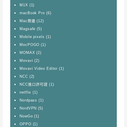
M1X
(1)
macBook Pro
(6)
Mac周邊
(12)
Magsafe
(5)
Mobile pixels
(1)
MocPOGO
(1)
MOMAX
(2)
Movavi
(2)
Movavi Video Editor
(1)
NCC
(2)
NCC進口許可證
(1)
netflix
(1)
Nordpass
(1)
NordVPN
(5)
NowGo
(1)
OPPO
(1)