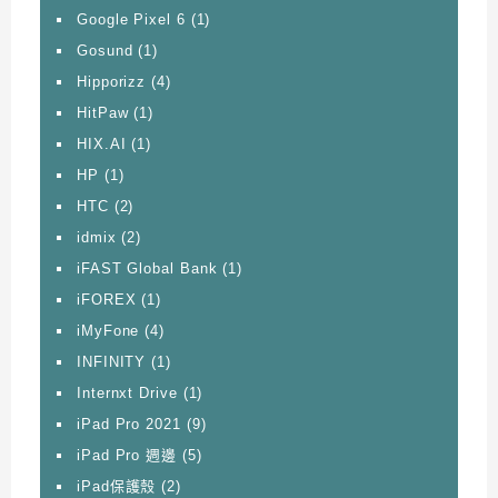
Google Pixel 6
(1)
Gosund
(1)
Hipporizz
(4)
HitPaw
(1)
HIX.AI
(1)
HP
(1)
HTC
(2)
idmix
(2)
iFAST Global Bank
(1)
iFOREX
(1)
iMyFone
(4)
INFINITY
(1)
Internxt Drive
(1)
iPad Pro 2021
(9)
iPad Pro 週邊
(5)
iPad保護殼
(2)