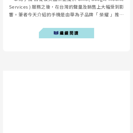
Services ) 服務之後，在台灣的聲量及銷售上大幅受到影
響。筆者今天介紹的手機是由華為子品牌「 榮耀 」推出
的 榮耀 30 Pro+，與同樣無內建 GMS 服務的 華為 P40
Pro 手機有著相當多的共通處，售價上硬是要比華為更加
繼續閱讀
親民。 優惠連結：榮耀30 Pro+購買連結 &nb...